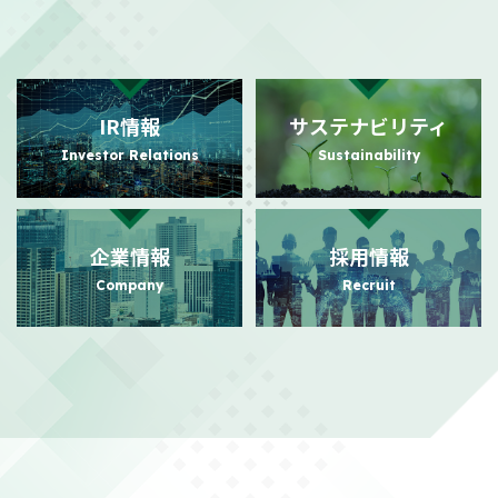
2026/07/31
PR
日本におけるビジュアルコミュニケーション事業の強化に向けた
事業基盤拡充に関するお知らせ
（140KB）
IR情報
サステナビリティ
2026/07/24
PR
Investor Relations
Sustainability
日本におけるビジュアルコミュニケーション事業本格展開に関す
るお知らせ
（156KB）
企業情報
採用情報
2026/07/21
適時開示
Company
Recruit
株主還元強化を目的とした株主優待制度拡充に関するお知らせ
（104KB）
2026/07/21
適時開示
政策保有株式の売却額目標変更に関するお知らせ
（111KB）