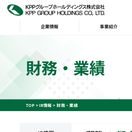
企業情報
事業紹介
企業情報
IR情報
サステナビリティ
財務・業績
トップメッセージ
サステナビリティビジョン
経営方針
KPP GROUP WAY
財務・業績
サステナビリテ
株主・投資家の皆様へ
会社案内
G（ガバナンス）
インデックス
財務ハイライト（通
KPP GROUP WAY
おもな経営指標
KPPグループ憲章
キャッシュフロー
TOP
IR情報
財務・業績
ディスクロージャーポリ
シー
事業等のリスク