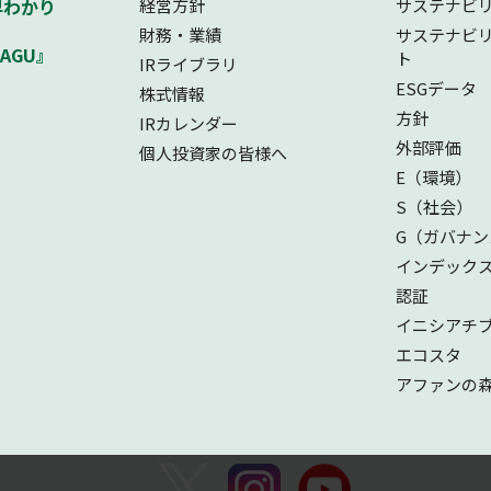
早わかり
経営方針
サステナビ
財務・業績
サステナビ
AGU』
ト
IRライブラリ
ESGデータ
株式情報
方針
IRカレンダー
外部評価
個人投資家の皆様へ
E（環境）
S（社会）
G（ガバナン
インデック
認証
イニシアチ
エコスタ
アファンの