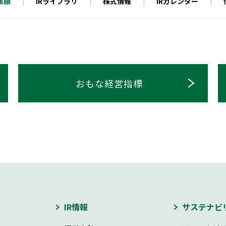
定款・株式取扱規則
業績
IRライブラリ
株式情報
IRカレンダー
株主通信（年次報告書）
株主総会動画配信
内部統制報告書
おもな経営指標
IR情報
サステナビ