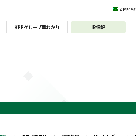
お問い合
KPPグループ早わかり
IR情報
ィマネジメント
KPPグループ憲章
IRライブラリ
ESGデータ
会社概要
株式情報
沿革
方針
組織図
外部評価
期）
認証
決算短信
イニシアチブ
エコスタ
株式基本情報
アファンの森
決算説明会資料
株価
中期経営計画
配当
IRニュース
株主優待
有価証券報告書/四半期報
株主総会
告書
株式事務手続き
統合報告書