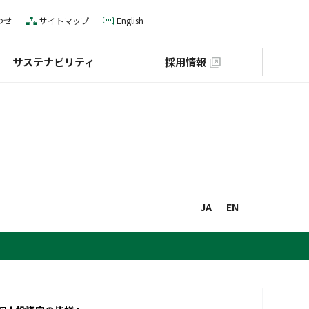
わせ
サイトマップ
English
サステナビリティ
採用情報
IRカレンダー
役員一覧
E（環境）
グローバルネットワーク
S（社会）
個人投資家の皆様へ
財団との協業
JA
EN