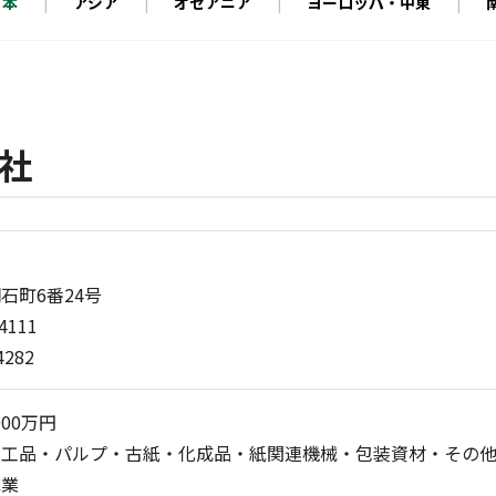
定款・株式取扱規則
日本
アジア
オセアニア
ヨーロッパ・中東
株主通信（年次報告書）
株主総会動画配信
内部統制報告書
社
石町6番24号
-4111
4282
000万円
加工品・パルプ・古紙・化成品・紙関連機械・包装資材・その
庫業