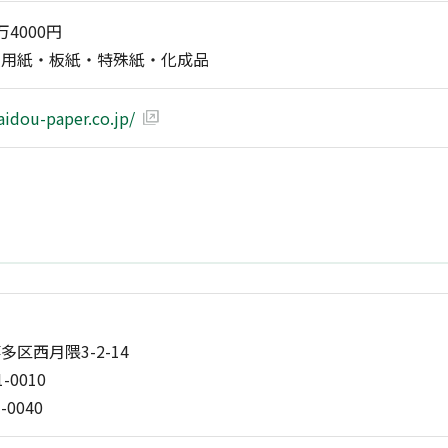
万4000円
装用紙・板紙・特殊紙・化成品
aidou-paper.co.jp/
区西月隈3-2-14
1-0010
3-0040