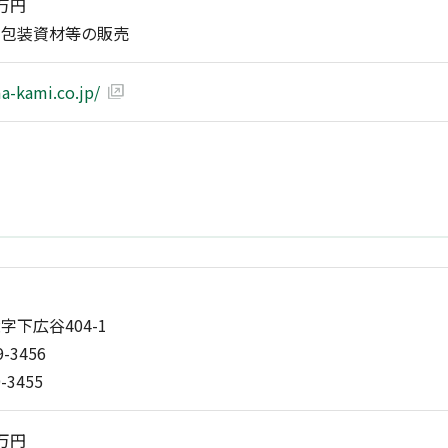
0万円
・包装資材等の販売
a-kami.co.jp/
下広谷404-1
9-3456
9-3455
0万円