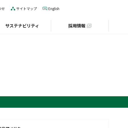
わせ
サイトマップ
English
サステナビリティ
採用情報
IRカレンダー
役員一覧
E（環境）
グローバルネットワーク
S（社会）
個人投資家の皆様へ
財団との協業