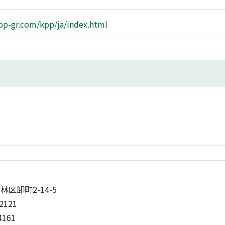
pp-gr.com/kpp/ja/index.html
区卸町2-14-5
-2121
4161