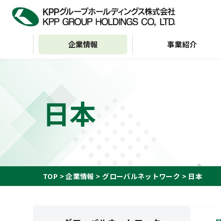
企業情報
事業紹介
企業情報
IR情報
サステナビリティ
日本
トップメッセージ
サステナビリティビジョン
経営方針
KPP GROUP WAY
財務・業績
サステナビリテ
株主・投資家の皆様へ
会社案内
G（ガバナンス）
インデックス
財務ハイライト（通
KPP GROUP WAY
おもな経営指標
KPPグループ憲章
キャッシュフロー
TOP
企業情報
グローバルネットワーク
日本
ディスクロージャーポリ
シー
事業等のリスク