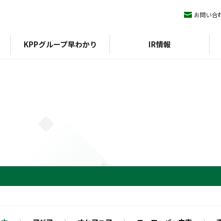
お問い合
KPPグループ早わかり
IR情報
ィマネジメント
KPPグループ憲章
IRライブラリ
ESGデータ
会社概要
株式情報
沿革
方針
組織図
外部評価
期）
認証
決算短信
イニシアチブ
エコスタ
株式基本情報
アファンの森
決算説明会資料
株価
中期経営計画
配当
IRニュース
株主優待
有価証券報告書/四半期報
株主総会
告書
株式事務手続き
統合報告書