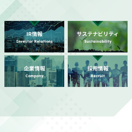
2026/08/03
適時開示
自己株式の取得状況に関するお知らせ
（101KB）
IR情報
サステナビリティ
2026/07/31
PR
Investor Relations
Sustainability
日本におけるビジュアルコミュニケーション事業の強化に向けた
事業基盤拡充に関するお知らせ
（140KB）
企業情報
採用情報
2026/07/24
PR
Company
Recruit
日本におけるビジュアルコミュニケーション事業本格展開に関す
るお知らせ
（156KB）
2026/07/21
適時開示
株主還元強化を目的とした株主優待制度拡充に関するお知らせ
（104KB）