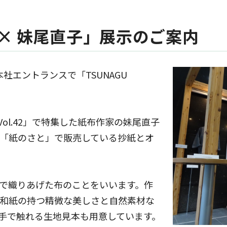
定款・株式取扱規則
株主通信（年次報告書）
株主総会動画配信
内部統制報告書
RY × 妹尾直子」展示のご案内
社エントランスで「TSUNAGU
Vol.42」で特集した紙布作家の妹尾直子
「紙のさと」で販売している抄紙とオ
で織りあげた布のことをいいます。作
和紙の持つ精微な美しさと自然素材な
手で触れる生地見本も用意しています。