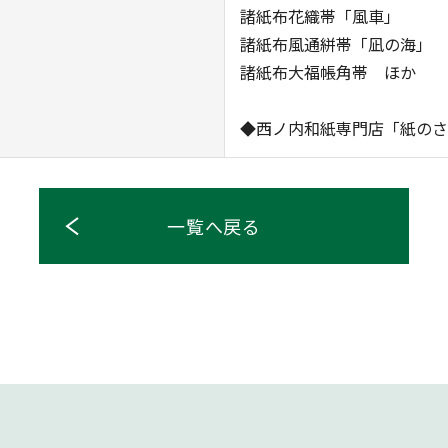
諸紙布花織帯「風車」
諸紙布風通絣帯「凪の海」
諸紙布大福帳角帯 ほか
◆西ノ内和紙専門店「紙のさ
一覧へ戻る