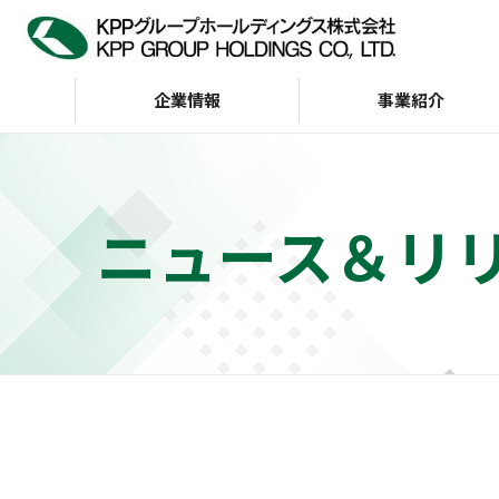
企業情報
事業紹介
企業情報
IR情報
サステナビリティ
ニュース＆リ
トップメッセージ
サステナビリティビジョン
経営方針
KPP GROUP WAY
財務・業績
サステナビリテ
株主・投資家の皆様へ
会社案内
G（ガバナンス）
インデックス
財務ハイライト（通
KPP GROUP WAY
おもな経営指標
KPPグループ憲章
キャッシュフロー
ディスクロージャーポリ
シー
事業等のリスク