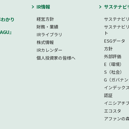
IR情報
サステナビ
早わかり
経営方針
サステナビ
財務・業績
サステナビ
AGU』
ト
IRライブラリ
ESGデータ
株式情報
方針
IRカレンダー
外部評価
個人投資家の皆様へ
E（環境）
S（社会）
G（ガバナン
インデック
認証
イニシアチ
エコスタ
アファンの