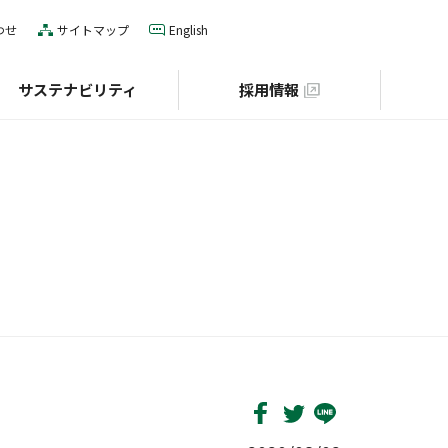
わせ
サイトマップ
English
サステナビリティ
採用情報
IRカレンダー
役員一覧
E（環境）
グローバルネットワーク
S（社会）
個人投資家の皆様へ
財団との協業