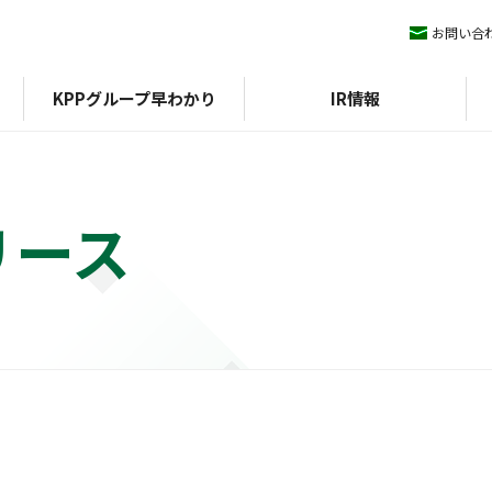
お問い合
KPPグループ早わかり
IR情報
リース
ィマネジメント
KPPグループ憲章
IRライブラリ
ESGデータ
会社概要
株式情報
沿革
方針
組織図
外部評価
期）
認証
決算短信
イニシアチブ
エコスタ
株式基本情報
アファンの森
決算説明会資料
株価
中期経営計画
配当
IRニュース
株主優待
有価証券報告書/四半期報
株主総会
告書
株式事務手続き
統合報告書