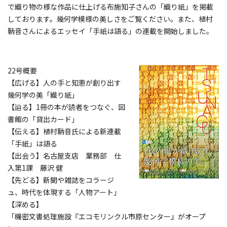
で織り物の様な作品に仕上げる布施知子さんの「織り紙」を掲載
しております。幾何学模様の美しさをご覧ください。また、植村
鞆音さんによるエッセイ「手紙は語る」の連載を開始しました。
22号概要
【広げる】人の手と知恵が創り出す
幾何学の美「織り紙」
【辿る】1冊の本が読者をつなぐ、図
書館の「貸出カード」
【伝える】植村鞆音氏による新連載
「手紙」は語る
【出会う】名古屋支店 業務部 仕
入第1課 藤沢 健
【先どる】新聞や雑誌をコラージ
ュ、時代を体現する「人物アート」
【深める】
「機密文書処理施設『エコモリンクル市原センター』がオープ