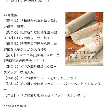
郵送をご希望の方はこちら
42号概要
【愛でる】「和紙から糸を紡ぐ美し
い織物「紙布」
【先どる】紙に新たな価値を生み出
す（株）ロッカのレーザー加工
【伝える】映画界の巨匠から届いた
律儀な人柄がうかがえる便り
【拓く】C.W.ニコル氏講演／ほか 第
7回KPP総合展示会レポート
【出会う】KPPの海外拠点にクロー
ズアップ「香港大永」
【深める】KPPの最新ニュースをキャッチアップ
【訪ねる】紙の魅力を体感できる「ペーパーイベント・カレンダ
ー」
【作る】デスクに彩りを添える「フラワーカレンダー」
2020年1月発行