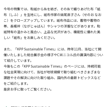
今号の特集では、和紙から糸を紡ぎ、その糸で織りあげた布「紙
布（しふ）」を生地にし、紙布作家の妹尾直子さん（せのお なお
こ）をクローズアップしています。紙布作品には、着物や着物の
帯、長襦袢（ながじゅばん）やシャツの洋服などがあります。和
紙特有の温かみと風合い、上品な光沢があり、機能性に優れた美
しい「紙布」をお楽しみください。
また、「KPP Sustainable Times」には、昨年11月、当社にて開
催いたしました総合展示会の様子やC.W.ニコル氏の講演内容につい
て紹介しています。
今後もこの「KPP Sustainable Times」のページには、持続可能
な社会実現に向けて、当社が地球規模で取り組むべきさまざまな
課題やその解決に向けた取り組み、国内外の最新トピックスなど
をご紹介します。
是非お手に取ってご覧ください。