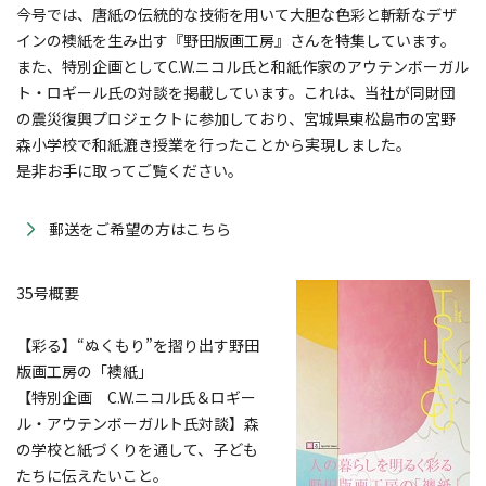
今号では、唐紙の伝統的な技術を用いて大胆な色彩と斬新なデザ
インの襖紙を生み出す『野田版画工房』さんを特集しています。
また、特別企画としてC.W.ニコル氏と和紙作家のアウテンボーガル
ト・ロギール氏の対談を掲載しています。これは、当社が同財団
の震災復興プロジェクトに参加しており、宮城県東松島市の宮野
森小学校で和紙漉き授業を行ったことから実現しました。
是非お手に取ってご覧ください。
郵送をご希望の方はこちら
35号概要
【彩る】“ぬくもり”を摺り出す野田
版画工房の「襖紙」
【特別企画 C.W.ニコル氏＆ロギー
ル・アウテンボーガルト氏対談】森
の学校と紙づくりを通して、子ども
たちに伝えたいこと。