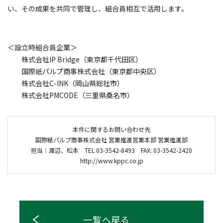
い、その成果を共同で管理し、組合員相互で活用します。
＜設立時組合員企業＞
株式会社IP Bridge（東京都千代田区）
国際紙パルプ商事株式会社（東京都中央区）
株式会社C-INK（岡山県総社市）
株式会社PMCODE（三重県桑名市）
本件に関するお問い合わせ先
国際紙パルプ商事株式会社 営業推進営業本部 営業推進部
担当：渡辺、松本 TEL 03-3542-8493 FAX: 03-3542-2420
http://www.kppc.co.jp
一覧へ戻る