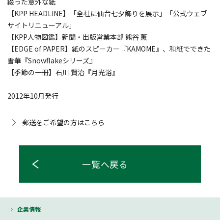
綴った意外な紙
【KPP HEADLINE】「全社に仙台七夕飾りを展示」「公式ウェブ
サイトリニューアル」
【KPP人物図鑑】新聞・出版営業本部 熊谷 薫
【EDGE of PAPER】紙のスピーカー『KAMOME』、和紙でできた
雪華『Snowflakeシリーズ』
【季節の一冊】石川 賢治『月光浴』
2012年10月発行
郵送をご希望の方はこちら
一覧へ戻る
企業情報