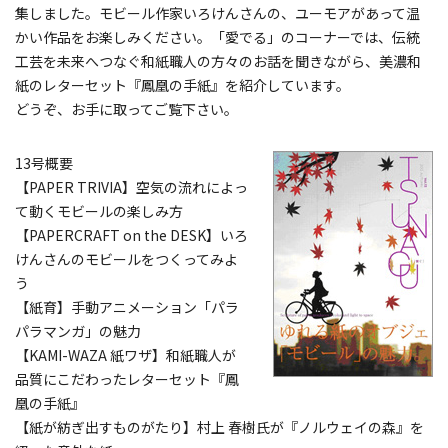
集しました。モビール作家いろけんさんの、ユーモアがあって温
かい作品をお楽しみください。「愛でる」のコーナーでは、伝統
工芸を未来へつなぐ和紙職人の方々のお話を聞きながら、美濃和
紙のレターセット『鳳凰の手紙』を紹介しています。
どうぞ、お手に取ってご覧下さい。
13号概要
【PAPER TRIVIA】空気の流れによっ
て動くモビールの楽しみ方
【PAPERCRAFT on the DESK】いろ
けんさんのモビールをつくってみよ
う
【紙育】手動アニメーション「パラ
パラマンガ」の魅力
【KAMI-WAZA 紙ワザ】和紙職人が
品質にこだわったレターセット『鳳
凰の手紙』
【紙が紡ぎ出すものがたり】村上 春樹氏が『ノルウェイの森』を