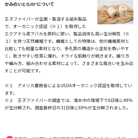
かみのいとOJO⁺について
王子ファイバーが企画・製造する紙糸製品
で、オーガニック認証（※１）を取得した
エクアドル産アバカを原料に使い、製品自体も高い生分解性（※
２）を持つ天然繊維です。繊維としての特徴は、他の繊維素材と
比較しても軽量な素材となり、多孔質の構造から湿気を吸いやす
く、乾きやすい性質に優れ、ドライな肌触りが続きます。織り方
や編み方、組み合わせる素材によって、さまざまな風合いを生み出
すことが可能です。
※１ アメリカ農務省によるUSDAオーガニック認証を取得してい
ます。
※２ 王子ファイバーの調査では、海水中の環境下で6日後に49％
が生分解され、調査最終日の31日後に69％が生分解されました。