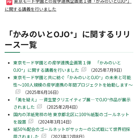
東京モード学園との産学連携企画第１弾「かみのいとOJO⁺」
に関する講義を行いました
「かみのいとOJO⁺」に関するリリ
ース一覧
東京モード学園との産学連携企画第１弾 「かみのいと
OJO⁺」に関する講義を行いました
（2025年7月9日）
東京モード学園と共に紡ぐ「かみのいとOJO⁺」の未来と可能
性～100人規模の産学連携の年間プロジェクトを始動します～
（2025年6月16日）
「美を疑え」―資生堂クリエイティブ展―でOJO⁺作品が展示
されました
（2025年2月4日）
国内の洋紙発祥の地 東京都北区に100％紙製のゴールネット
を設置
（2024年3月14日）
紙50％配合のゴールネットがサッカーの公式戦にて世界初採
用されました
（2023年12月8日）