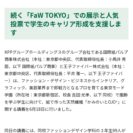
続く「FaW TOKYO」での展示と人気
投票で学生のキャリア形成を支援しま
す
KPPグループホールディングスのグループ会社である国際紙パルプ
商事株式会社（本社：東京都中央区、代表取締役社長：小馬井 秀
臣、以下 国際紙パルプ商事）と王子ファイバー株式会社（本社：
東京都中央区、代表取締役社長：平井 雅一、以下 王子ファイバ
ー）は、ファッション・デザイン・ビジネスからインテリア、グ
ラフィック、美容業界まで即戦力となるプロを育てる東京モード
学園（所在地：東京都新宿区、校長 吉田 光孝、以下 同校）で服飾
を学ぶ学生に向けて、紙で作った天然繊維「かみのいとOJO⁺」に
関する講義を6月18日に行いました。
同日の講義には、同校ファッションデザイン学科の３年生99人が