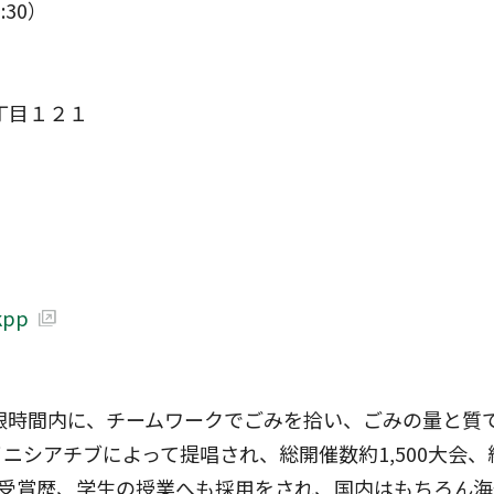
:30）
２丁目１２１
kpp
制限時間内に、チームワークでごみを拾い、ごみの量と質
シアチブによって提唱され、総開催数約1,500大会、総参
受賞歴、学生の授業へも採用をされ、国内はもちろん海