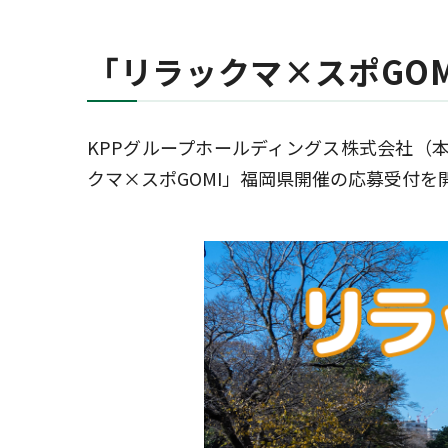
「リラックマ×スポGO
KPPグループホールディングス株式会社（
クマ×スポGOMI」福岡県開催の応募受付