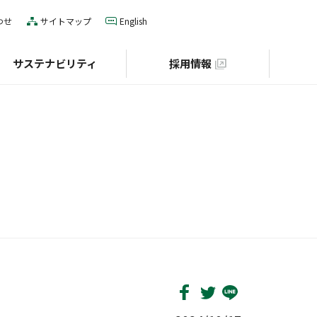
わせ
サイトマップ
English
サステナビリティ
採用情報
IRカレンダー
役員一覧
E（環境）
グローバルネットワーク
S（社会）
個人投資家の皆様へ
財団との協業