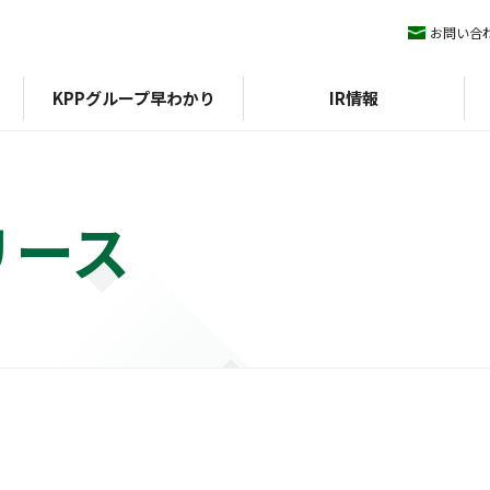
お問い合
KPPグループ早わかり
IR情報
リース
ィマネジメント
KPPグループ憲章
IRライブラリ
ESGデータ
会社概要
株式情報
沿革
方針
組織図
外部評価
期）
認証
決算短信
イニシアチブ
エコスタ
株式基本情報
アファンの森
決算説明会資料
株価
中期経営計画
配当
IRニュース
株主優待
有価証券報告書/四半期報
株主総会
告書
株式事務手続き
統合報告書