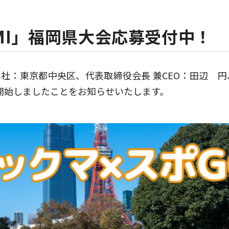
定款・株式取扱規則
株主通信（年次報告書）
株主総会動画配信
内部統制報告書
MI」福岡県大会応募受付中！
本社：東京都中央区、代表取締役会長 兼CEO：田辺 
を開始しましたことをお知らせいたします。