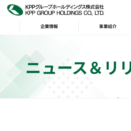
企業情報
事業紹介
企業情報
IR情報
サステナビリティ
ニュース＆リ
トップメッセージ
サステナビリティビジョン
経営方針
KPP GROUP WAY
財務・業績
サステナビリテ
株主・投資家の皆様へ
会社案内
G（ガバナンス）
インデックス
財務ハイライト（通
KPP GROUP WAY
おもな経営指標
KPPグループ憲章
キャッシュフロー
ディスクロージャーポリ
シー
事業等のリスク