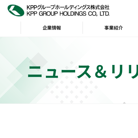
企業情報
事業紹介
企業情報
IR情報
サステナビリティ
ニュース＆リ
トップメッセージ
サステナビリティビジョン
経営方針
KPP GROUP WAY
財務・業績
サステナビリテ
株主・投資家の皆様へ
会社案内
G（ガバナンス）
インデックス
財務ハイライト（通
KPP GROUP WAY
おもな経営指標
KPPグループ憲章
キャッシュフロー
ディスクロージャーポリ
シー
事業等のリスク