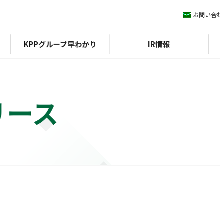
お問い合
KPPグループ早わかり
IR情報
リース
ィマネジメント
KPPグループ憲章
IRライブラリ
ESGデータ
会社概要
株式情報
沿革
方針
組織図
外部評価
期）
認証
決算短信
イニシアチブ
エコスタ
株式基本情報
アファンの森
決算説明会資料
株価
中期経営計画
配当
IRニュース
株主優待
有価証券報告書/四半期報
株主総会
告書
株式事務手続き
統合報告書