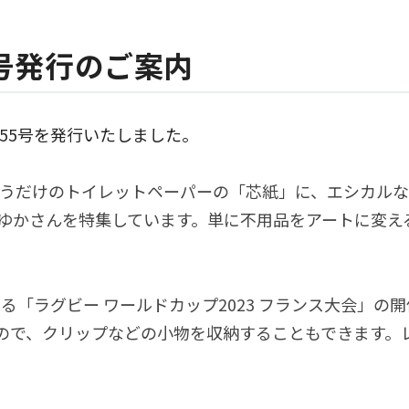
定款・株式取扱規則
株主通信（年次報告書）
株主総会動画配信
内部統制報告書
55号発行のご案内
55号を発行いたしました。
うだけのトイレットペーパーの「芯紙」に、エシカルな
ゆかさんを特集しています。単に不用品をアートに変え
る「ラグビー ワールドカップ2023 フランス大会」
ので、クリップなどの小物を収納することもできます。