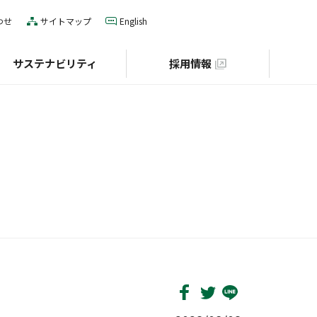
わせ
サイトマップ
English
サステナビリティ
採用情報
IRカレンダー
役員一覧
E（環境）
グローバルネットワーク
S（社会）
個人投資家の皆様へ
財団との協業