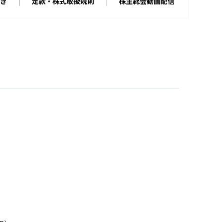
き
定款・株式取扱規則
株主総会動画配信