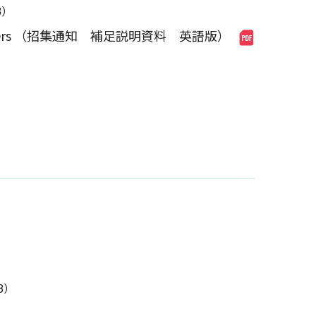
B）
of Shareholders （招集通知 補足説明資料 英語版）
B）