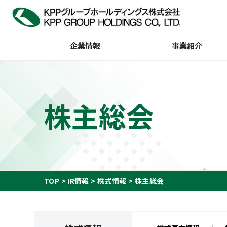
企業情報
事業紹介
企業情報
IR情報
サステナビリティ
株主総会
トップメッセージ
サステナビリティビジョン
経営方針
KPP GROUP WAY
財務・業績
サステナビリテ
株主・投資家の皆様へ
会社案内
G（ガバナンス）
インデックス
財務ハイライト（通
KPP GROUP WAY
おもな経営指標
KPPグループ憲章
キャッシュフロー
TOP
IR情報
株式情報
株主総会
ディスクロージャーポリ
シー
事業等のリスク