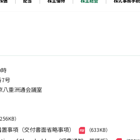
定款・株式取扱規則
株価
配当
株主優待
株主総会
株式事務手続
株主通信（年次報告書）
株主総会動画配信
内部統制報告書
0時
7号
八重洲通会議室
,256KB）
措置事項（交付書面省略事項）
（633KB）