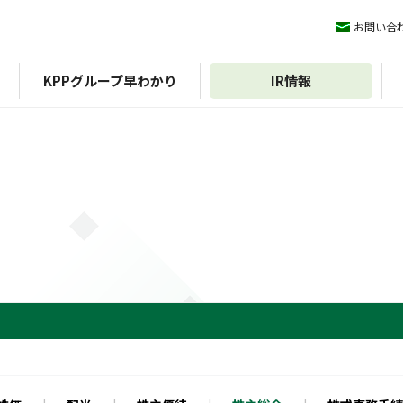
お問い合
KPPグループ早わかり
IR情報
ィマネジメント
KPPグループ憲章
IRライブラリ
ESGデータ
会社概要
株式情報
沿革
方針
組織図
外部評価
期）
認証
決算短信
イニシアチブ
エコスタ
株式基本情報
アファンの森
決算説明会資料
株価
中期経営計画
配当
IRニュース
株主優待
有価証券報告書/四半期報
株主総会
告書
株式事務手続き
統合報告書