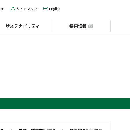
わせ
サイトマップ
English
サステナビリティ
採用情報
IRカレンダー
役員一覧
E（環境）
グローバルネットワーク
S（社会）
個人投資家の皆様へ
財団との協業