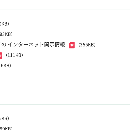
0KB）
583KB）
ての インターネット開示情報
（355KB）
（111KB）
36KB）
5KB）
589KB）