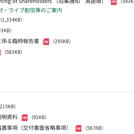
l Meeting of Shareholders （招集通知 英語版）
（593
付・ライブ配信等のご案内
（1,334KB）
33KB）
に係る臨時報告書
（295KB）
（583KB）
,215KB）
説明資料
（91KB）
措置事項（交付書面省略事項）
（587KB）