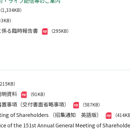
付・ライブ配信等のご案内
（1,334KB）
33KB）
に係る臨時報告書
（295KB）
,215KB）
説明資料
（91KB）
措置事項（交付書面省略事項）
（587KB）
l Meeting of Shareholders （招集通知 英語版）
（414K
 Notice of the 151st Annual General Meeting 