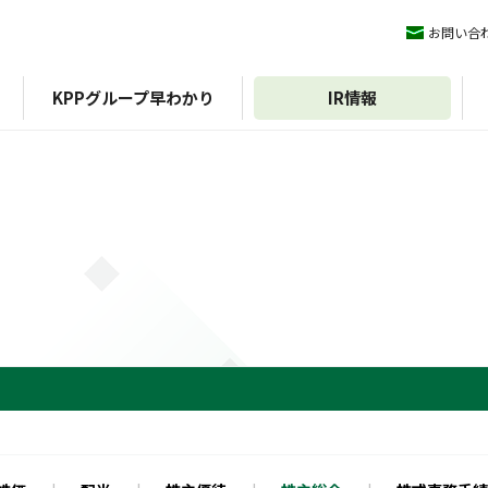
お問い合
KPPグループ早わかり
IR情報
ィマネジメント
KPPグループ憲章
IRライブラリ
ESGデータ
会社概要
株式情報
沿革
方針
組織図
外部評価
期）
認証
決算短信
イニシアチブ
エコスタ
株式基本情報
アファンの森
決算説明会資料
株価
中期経営計画
配当
IRニュース
株主優待
有価証券報告書/四半期報
株主総会
告書
株式事務手続き
統合報告書