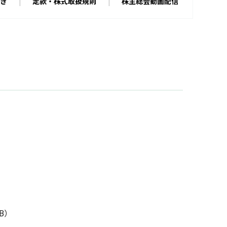
き
定款・株式取扱規則
株主総会動画配信
KB）