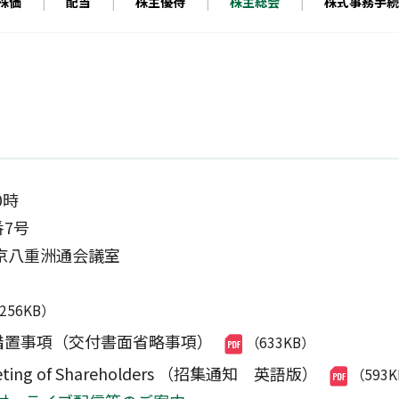
定款・株式取扱規則
株価
配当
株主優待
株主総会
株式事務手続
株主通信（年次報告書）
株主総会動画配信
内部統制報告書
0時
7号
八重洲通会議室
,256KB）
措置事項（交付書面省略事項）
（633KB）
l Meeting of Shareholders （招集通知 英語版）
（593