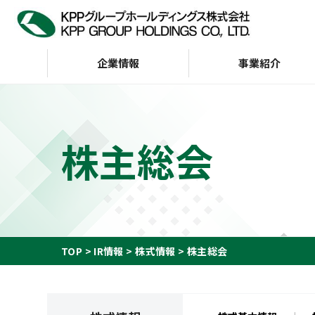
企業情報
事業紹介
企業情報
IR情報
サステナビリティ
株主総会
トップメッセージ
サステナビリティビジョン
経営方針
KPP GROUP WAY
財務・業績
サステナビリテ
株主・投資家の皆様へ
会社案内
G（ガバナンス）
インデックス
財務ハイライト（通
KPP GROUP WAY
おもな経営指標
KPPグループ憲章
キャッシュフロー
TOP
IR情報
株式情報
株主総会
ディスクロージャーポリ
シー
事業等のリスク