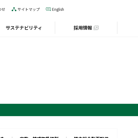
わせ
サイトマップ
English
サステナビリティ
採用情報
IRカレンダー
役員一覧
E（環境）
グローバルネットワーク
S（社会）
個人投資家の皆様へ
財団との協業