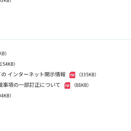
03KB）
7KB）
,154KB）
ての インターネット開示情報
（335KB）
載事項の一部訂正について
（88KB）
04KB）