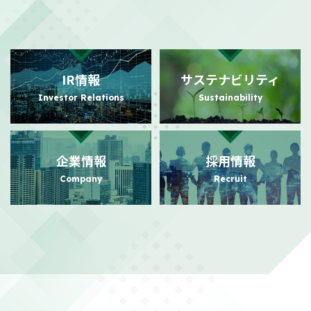
2026/08/03
適時開示
自己株式の取得状況に関するお知らせ
（101KB）
IR情報
サステナビリティ
2026/07/31
PR
Investor Relations
Sustainability
日本におけるビジュアルコミュニケーション事業の強化に向けた
事業基盤拡充に関するお知らせ
（140KB）
企業情報
採用情報
2026/07/24
PR
Company
Recruit
日本におけるビジュアルコミュニケーション事業本格展開に関す
るお知らせ
（156KB）
2026/07/21
適時開示
株主還元強化を目的とした株主優待制度拡充に関するお知らせ
（104KB）