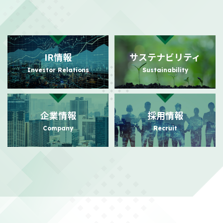
2026/08/03
適時開示
自己株式の取得状況に関するお知らせ
（101KB）
IR情報
サステナビリティ
2026/07/31
PR
Investor Relations
Sustainability
日本におけるビジュアルコミュニケーション事業の強化に向けた
事業基盤拡充に関するお知らせ
（140KB）
企業情報
採用情報
2026/07/24
PR
Company
Recruit
日本におけるビジュアルコミュニケーション事業本格展開に関す
るお知らせ
（156KB）
2026/07/21
適時開示
株主還元強化を目的とした株主優待制度拡充に関するお知らせ
（104KB）