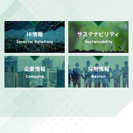
2026/08/03
適時開示
自己株式の取得状況に関するお知らせ
（101KB）
IR情報
サステナビリティ
2026/07/31
PR
Investor Relations
Sustainability
日本におけるビジュアルコミュニケーション事業の強化に向けた
事業基盤拡充に関するお知らせ
（140KB）
企業情報
採用情報
2026/07/24
PR
Company
Recruit
日本におけるビジュアルコミュニケーション事業本格展開に関す
るお知らせ
（156KB）
2026/07/21
適時開示
株主還元強化を目的とした株主優待制度拡充に関するお知らせ
（104KB）