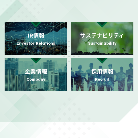
2026/08/03
適時開示
自己株式の取得状況に関するお知らせ
（101KB）
IR情報
サステナビリティ
2026/07/31
PR
Investor Relations
Sustainability
日本におけるビジュアルコミュニケーション事業の強化に向けた
事業基盤拡充に関するお知らせ
（140KB）
企業情報
採用情報
2026/07/24
PR
Company
Recruit
日本におけるビジュアルコミュニケーション事業本格展開に関す
るお知らせ
（156KB）
2026/07/21
適時開示
株主還元強化を目的とした株主優待制度拡充に関するお知らせ
（104KB）