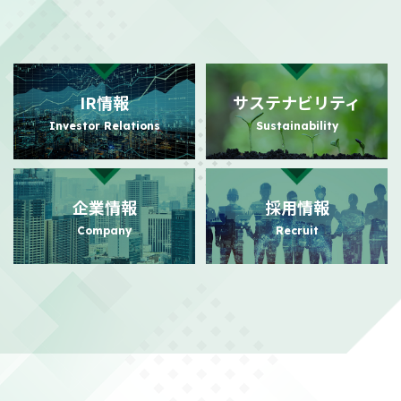
2026/08/03
適時開示
自己株式の取得状況に関するお知らせ
（101KB）
IR情報
サステナビリティ
2026/07/31
PR
Investor Relations
Sustainability
日本におけるビジュアルコミュニケーション事業の強化に向けた
事業基盤拡充に関するお知らせ
（140KB）
企業情報
採用情報
2026/07/24
PR
Company
Recruit
日本におけるビジュアルコミュニケーション事業本格展開に関す
るお知らせ
（156KB）
2026/07/21
適時開示
株主還元強化を目的とした株主優待制度拡充に関するお知らせ
（104KB）