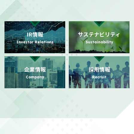
2026/08/03
適時開示
自己株式の取得状況に関するお知らせ
（101KB）
IR情報
サステナビリティ
2026/07/31
PR
Investor Relations
Sustainability
日本におけるビジュアルコミュニケーション事業の強化に向けた
事業基盤拡充に関するお知らせ
（140KB）
企業情報
採用情報
2026/07/24
PR
Company
Recruit
日本におけるビジュアルコミュニケーション事業本格展開に関す
るお知らせ
（156KB）
2026/07/21
適時開示
株主還元強化を目的とした株主優待制度拡充に関するお知らせ
（104KB）