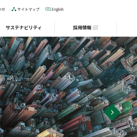
わせ
サイトマップ
English
サステナビリティ
採用情報
IRカレンダー
役員一覧
E（環境）
グローバルネットワーク
S（社会）
個人投資家の皆様へ
財団との協業