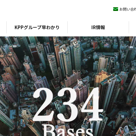
お問い合
KPPグループ早わかり
IR情報
ィマネジメント
KPPグループ憲章
IRライブラリ
ESGデータ
会社概要
株式情報
沿革
方針
組織図
外部評価
期）
認証
決算短信
イニシアチブ
エコスタ
株式基本情報
アファンの森
決算説明会資料
株価
中期経営計画
配当
IRニュース
株主優待
有価証券報告書/四半期報
株主総会
告書
株式事務手続き
統合報告書