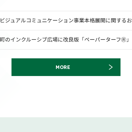
ビジュアルコミュニケーション事業本格展開に関する
町のインクルーシブ広場に改良版「ペーパーターフⓇ
MORE
月期第１四半期決算短信〔日本基準〕(連結)
（558KB）
得状況に関するお知らせ
（101KB）