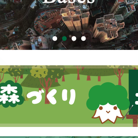
定款・株式取扱規則
株主通信（年次報告書）
株主総会動画配信
内部統制報告書