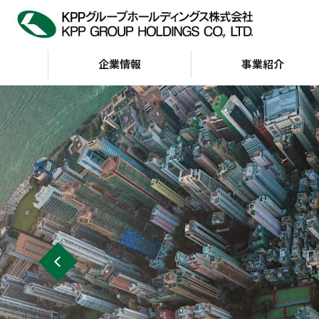
企業情報
事業紹介
企業情報
IR情報
サステナビリティ
トップメッセージ
サステナビリティビジョン
経営方針
KPP GROUP WAY
財務・業績
サステナビリテ
株主・投資家の皆様へ
会社案内
G（ガバナンス）
インデックス
財務ハイライト（通
KPP GROUP WAY
おもな経営指標
KPPグループ憲章
キャッシュフロー
ディスクロージャーポリ
シー
事業等のリスク