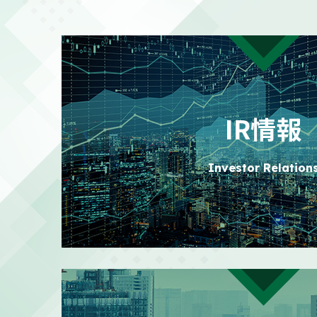
2026/07/31
日本における
PR
2026/07/24
日本における
PR
IR情報
2026/07/21
株主還元強化
適時開示
Investor Relation
2026/07/21
政策保有株式
適時開示