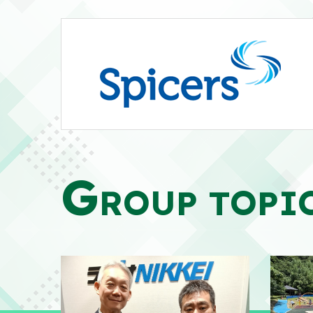
G
ROUP TOPI