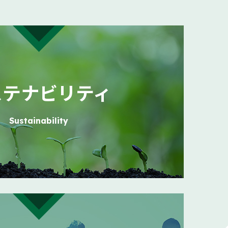
業基盤拡充に関するお知らせ
（140KB）
お知らせ
（156KB）
ステナビリティ
104KB）
Sustainability