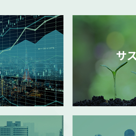
ビジュアルコミュニケーション事業の強化に向けた事
ビジュアルコミュニケーション事業本格展開に関する
サ
を目的とした株主優待制度拡充に関するお知らせ
（
s
の売却額目標変更に関するお知らせ
（111KB）
MORE