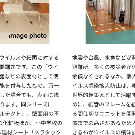
ウイルスや細菌に対する
地震や台風、水害などが
要課題です。この「ウイ
避難所。多くの被災者が
器などの表面材として使
余儀なくされるなか、個
能を付与したもの。万一
イルス感染拡大防止は、
した場合でも、表面に残
世界的建築家として活躍
ります。同シリーズに
めに、紙管のフレームを
ルテクト」、壁面用の不
る間仕切りユニットを開
の化粧板ほか、小中学校の
置までの高さがあるため
る建材シート「メラタック
きる布がウイルスの飛沫