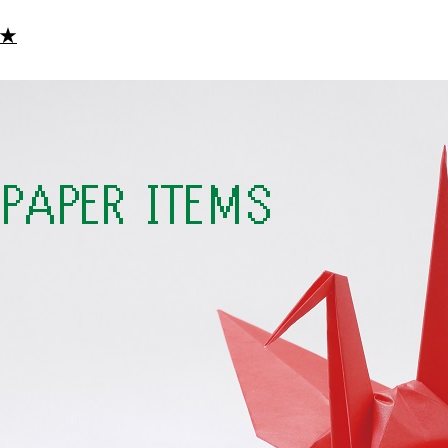
定款・株式取扱規則
株主通信（年次報告書）
株主総会動画配信
★
内部統制報告書