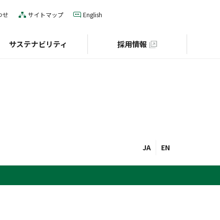
わせ
サイトマップ
English
サステナビリティ
採用情報
IRカレンダー
役員一覧
E（環境）
グローバルネットワーク
S（社会）
個人投資家の皆様へ
財団との協業
JA
EN