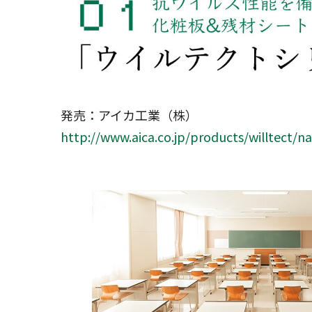
発売：アイカ工業（株）
http://www.aica.co.jp/products/willtect/na