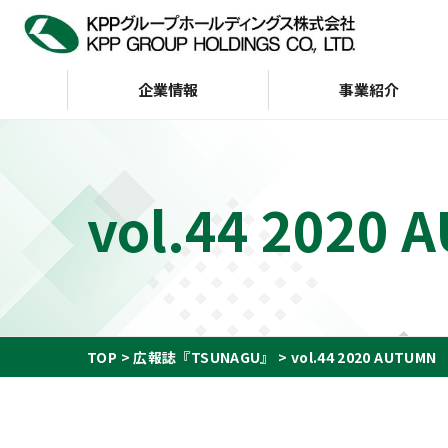
企業情報
事業紹介
企業情報
IR情報
サステナビリティ
vol.44 2020
トップメッセージ
サステナビリティビジョン
経営方針
KPP GROUP WAY
財務・業績
サステナビリテ
株主・投資家の皆様へ
会社案内
G（ガバナンス）
インデックス
財務ハイライト（通
KPP GROUP WAY
おもな経営指標
KPPグループ憲章
キャッシュフロー
TOP
広報誌『TSUNAGU』
vol.44 2020 AUTUMN
ディスクロージャーポリ
シー
事業等のリスク