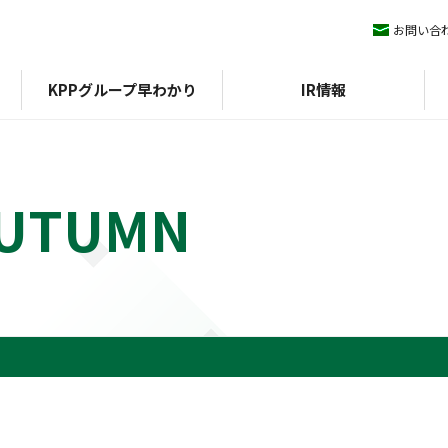
お問い合
KPPグループ早わかり
IR情報
 AUTUMN
ィマネジメント
KPPグループ憲章
IRライブラリ
ESGデータ
会社概要
株式情報
沿革
方針
組織図
外部評価
期）
認証
決算短信
イニシアチブ
エコスタ
株式基本情報
アファンの森
決算説明会資料
株価
中期経営計画
配当
IRニュース
株主優待
有価証券報告書/四半期報
株主総会
告書
株式事務手続き
統合報告書