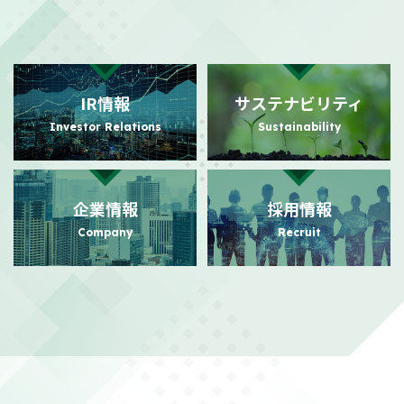
2026/08/03
適時開示
自己株式の取得状況に関するお知らせ
（101KB）
IR情報
サステナビリティ
2026/07/31
PR
Investor Relations
Sustainability
日本におけるビジュアルコミュニケーション事業の強化に向けた
事業基盤拡充に関するお知らせ
（140KB）
企業情報
採用情報
2026/07/24
PR
Company
Recruit
日本におけるビジュアルコミュニケーション事業本格展開に関す
るお知らせ
（156KB）
2026/07/21
適時開示
株主還元強化を目的とした株主優待制度拡充に関するお知らせ
（104KB）