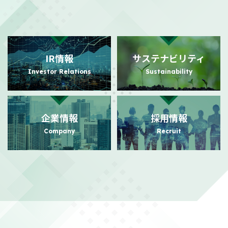
2026/08/03
適時開示
自己株式の取得状況に関するお知らせ
（101KB）
IR情報
サステナビリティ
2026/07/31
PR
Investor Relations
Sustainability
日本におけるビジュアルコミュニケーション事業の強化に向けた
事業基盤拡充に関するお知らせ
（140KB）
企業情報
採用情報
2026/07/24
PR
Company
Recruit
日本におけるビジュアルコミュニケーション事業本格展開に関す
るお知らせ
（156KB）
2026/07/21
適時開示
株主還元強化を目的とした株主優待制度拡充に関するお知らせ
（104KB）