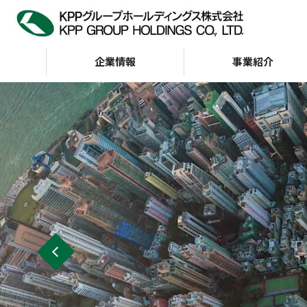
企業情報
事業紹介
企業情報
IR情報
サステナビリティ
トップメッセージ
サステナビリティビジョン
経営方針
KPP GROUP WAY
財務・業績
サステナビリテ
株主・投資家の皆様へ
会社案内
G（ガバナンス）
インデックス
財務ハイライト（通
KPP GROUP WAY
おもな経営指標
KPPグループ憲章
キャッシュフロー
ディスクロージャーポリ
シー
事業等のリスク