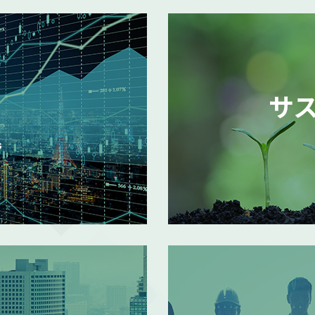
ビジュアルコミュニケーション事業本格展開に関する
を目的とした株主優待制度拡充に関するお知らせ
（
サ
の売却額目標変更に関するお知らせ
（111KB）
s
の件
（311KB）
MORE