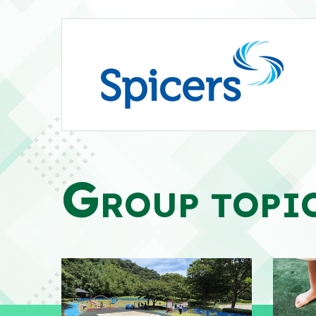
G
ROUP TOPI