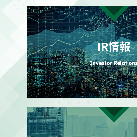
2026/07/24
日本における
PR
2026/07/21
株主還元強化
適時開示
IR情報
2026/07/21
政策保有株式
適時開示
Investor Relation
2026/07/21
自己株式消却
適時開示