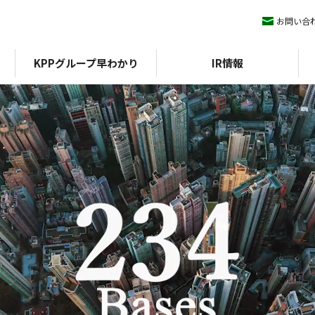
お問い合
KPPグループ早わかり
IR情報
ィマネジメント
KPPグループ憲章
IRライブラリ
ESGデータ
会社概要
株式情報
沿革
方針
組織図
外部評価
期）
認証
決算短信
イニシアチブ
エコスタ
株式基本情報
アファンの森
決算説明会資料
株価
中期経営計画
配当
IRニュース
株主優待
有価証券報告書/四半期報
株主総会
告書
株式事務手続き
統合報告書