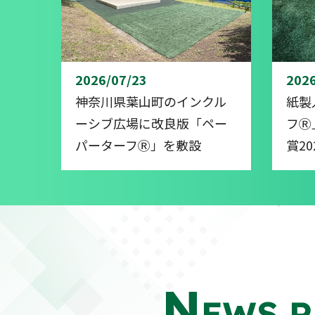
2026/07/23
2026
神奈川県葉山町のインクル
紙製
ーシブ広場に改良版「ペー
フⓇ
パーターフⓇ」を敷設
賞2
N
EWS R