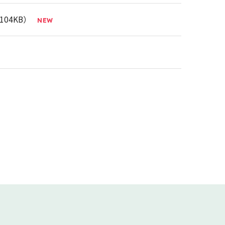
104KB）
業基盤拡充に関するお知らせ
（140KB）