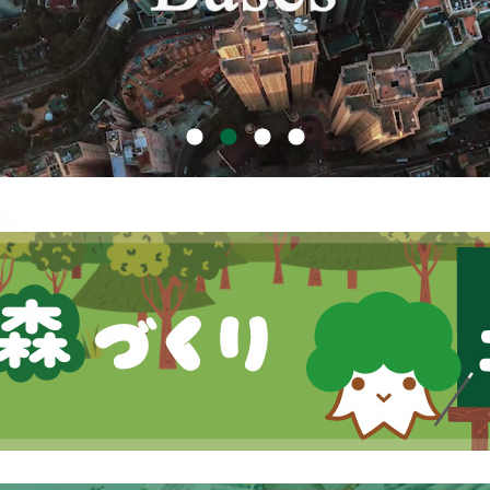
定款・株式取扱規則
株主通信（年次報告書）
株主総会動画配信
内部統制報告書