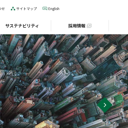
わせ
サイトマップ
English
サステナビリティ
採用情報
IRカレンダー
役員一覧
E（環境）
グローバルネットワーク
S（社会）
個人投資家の皆様へ
財団との協業