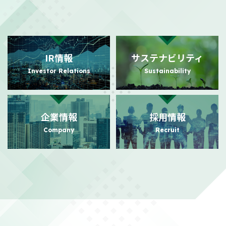
2026/08/03
適時開示
自己株式の取得状況に関するお知らせ
（101KB）
IR情報
サステナビリティ
2026/07/31
PR
Investor Relations
Sustainability
日本におけるビジュアルコミュニケーション事業の強化に向けた
事業基盤拡充に関するお知らせ
（140KB）
企業情報
採用情報
2026/07/24
PR
Company
Recruit
日本におけるビジュアルコミュニケーション事業本格展開に関す
るお知らせ
（156KB）
2026/07/21
適時開示
株主還元強化を目的とした株主優待制度拡充に関するお知らせ
（104KB）