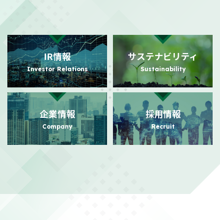
2026/07/31
PR
日本におけるビジュアルコミュニケーション事業の強化に向けた
事業基盤拡充に関するお知らせ
（140KB）
IR情報
サステナビリティ
2026/07/24
PR
Investor Relations
Sustainability
日本におけるビジュアルコミュニケーション事業本格展開に関す
るお知らせ
（156KB）
企業情報
採用情報
2026/07/21
適時開示
Company
Recruit
株主還元強化を目的とした株主優待制度拡充に関するお知らせ
（104KB）
2026/07/21
適時開示
政策保有株式の売却額目標変更に関するお知らせ
（111KB）