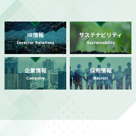
2026/08/03
適時開示
自己株式の取得状況に関するお知らせ
（101KB）
IR情報
サステナビリティ
2026/07/31
PR
Investor Relations
Sustainability
日本におけるビジュアルコミュニケーション事業の強化に向けた
事業基盤拡充に関するお知らせ
（140KB）
企業情報
採用情報
2026/07/24
PR
Company
Recruit
日本におけるビジュアルコミュニケーション事業本格展開に関す
るお知らせ
（156KB）
2026/07/21
適時開示
株主還元強化を目的とした株主優待制度拡充に関するお知らせ
（104KB）