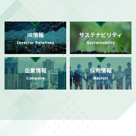
2026/08/03
適時開示
自己株式の取得状況に関するお知らせ
（101KB）
IR情報
サステナビリティ
2026/07/31
PR
Investor Relations
Sustainability
日本におけるビジュアルコミュニケーション事業の強化に向けた
事業基盤拡充に関するお知らせ
（140KB）
企業情報
採用情報
2026/07/24
PR
Company
Recruit
日本におけるビジュアルコミュニケーション事業本格展開に関す
るお知らせ
（156KB）
2026/07/21
適時開示
株主還元強化を目的とした株主優待制度拡充に関するお知らせ
（104KB）